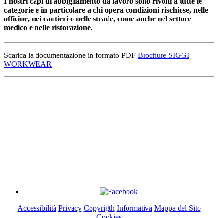
I nostri capi di abbigliamento da lavoro sono rivolti a tutte le
categorie e in particolare a chi opera condizioni rischiose, nelle
officine, nei cantieri o nelle strade, come anche nel settore
medico e nelle ristorazione.
Scarica la documentazione in formato PDF
Brochure SIGGI
WORKWEAR
"BIGFAVA WORK" di Favarotto Andrea
P.I. 04276330273
Via Canaletto, 4 - 30036 - Stigliano di Santa Maria di Sala
(Venezia)
Cel: 347 593 9962 Tel: 041 7790066 - Email: clienti@bigfava.it
Accessibilità
Privacy
Copyrigth
Informativa
Mappa del Sito
Cookies