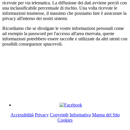
ricevute per via telematica. La diffusione dei dati avviene perciò con
una inclassificabile percentuale di rischio. Una volta ricevute le
informazioni trasmesse, il massimo che possiamo fare è assicurare la
privacy all'interno dei nostri sistemi.
Ricordiamo che se divulgate le vostre informazioni personali come
ad esempio la password per l'accesso all'area riservata, queste
informazioni potrebbero essere raccolte e utilizzate da altri utenti con
possibili conseguenze spiacevoli.
"BIGFAVA WORK" di Favarotto Andrea
P.I. 04276330273
Via Canaletto, 4 - 30036 - Stigliano di Santa Maria di Sala
(Venezia)
Cel: 347 593 9962 Tel: 041 7790066 - Email: clienti@bigfava.it
Accessibilità
Privacy
Copyrigth
Informativa
Mappa del Sito
Cookies