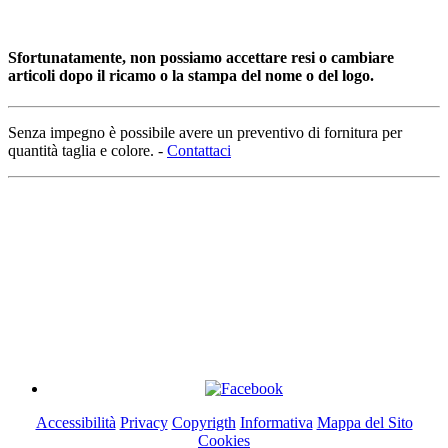
Sfortunatamente, non possiamo accettare resi o cambiare
articoli dopo il ricamo o la stampa del nome o del logo.
Senza impegno è possibile avere un preventivo di fornitura per
quantità taglia e colore. -
Contattaci
"BIGFAVA WORK" di Favarotto Andrea
P.I. 04276330273
Via Canaletto, 4 - 30036 - Stigliano di Santa Maria di Sala
(Venezia)
Cel: 347 593 9962 Tel: 041 7790066 - Email: clienti@bigfava.it
Accessibilità
Privacy
Copyrigth
Informativa
Mappa del Sito
Cookies