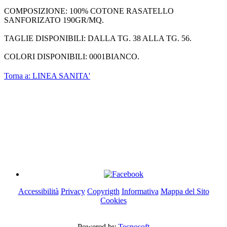
COMPOSIZIONE: 100% COTONE RASATELLO
SANFORIZATO 190GR/MQ.
TAGLIE DISPONIBILI: DALLA TG. 38 ALLA TG. 56.
COLORI DISPONIBILI: 0001BIANCO.
Torna a: LINEA SANITA'
"BIGFAVA WORK" di Favarotto Andrea
P.I. 04276330273
Via Canaletto, 4 - 30036 - Stigliano di Santa Maria di Sala
(Venezia)
Cel: 347 593 9962 Tel: 041 7790066 - Email: clienti@bigfava.it
Accessibilità
Privacy
Copyrigth
Informativa
Mappa del Sito
Cookies
Powered by
Tecnosoft