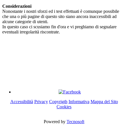
Considerazioni
Nonostante i nostri sforzi ed i test effettuati è comunque possibile
che una o più pagine di questo sito siano ancora inaccessibili ad
alcune categorie di utenti.
In questo caso ci scusiamo fin d'ora e vi preghiamo di segnalare
eventuali irregolarità riscontrate.
"BIGFAVA WORK" di Favarotto Andrea
P.I. 04276330273
Via Canaletto, 4 - 30036 - Stigliano di Santa Maria di Sala
(Venezia)
Cel: 347 593 9962 Tel: 041 7790066 - Email: clienti@bigfava.it
Accessibilità
Privacy
Copyrigth
Informativa
Mappa del Sito
Cookies
Powered by
Tecnosoft