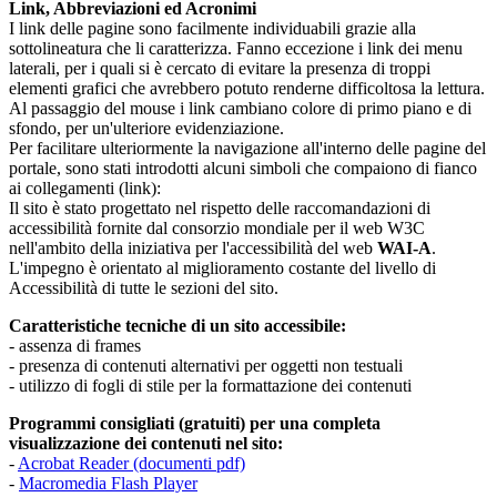
Link, Abbreviazioni ed Acronimi
I link delle pagine sono facilmente individuabili grazie alla
sottolineatura che li caratterizza. Fanno eccezione i link dei menu
laterali, per i quali si è cercato di evitare la presenza di troppi
elementi grafici che avrebbero potuto renderne difficoltosa la lettura.
Al passaggio del mouse i link cambiano colore di primo piano e di
sfondo, per un'ulteriore evidenziazione.
Per facilitare ulteriormente la navigazione all'interno delle pagine del
portale, sono stati introdotti alcuni simboli che compaiono di fianco
ai collegamenti (link):
Il sito è stato progettato nel rispetto delle raccomandazioni di
accessibilità fornite dal consorzio mondiale per il web W3C
nell'ambito della iniziativa per l'accessibilità del web
WAI-A
.
L'impegno è orientato al miglioramento costante del livello di
Accessibilità di tutte le sezioni del sito.
Caratteristiche tecniche di un sito accessibile:
- assenza di frames
- presenza di contenuti alternativi per oggetti non testuali
- utilizzo di fogli di stile per la formattazione dei contenuti
Programmi consigliati (gratuiti) per una completa
visualizzazione dei contenuti nel sito:
-
Acrobat Reader (documenti pdf)
-
Macromedia Flash Player